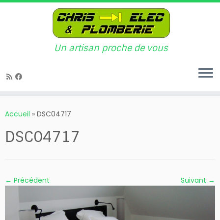
Un artisan proche de vous
Passer
au
Accueil
»
DSC04717
contenu
DSC04717
← Précédent
Suivant →